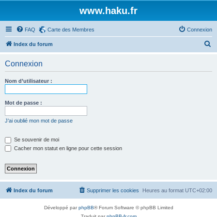
www.haku.fr
FAQ
Carte des Membres
Connexion
R
Index du forum
e
Connexion
c
h
Nom d’utilisateur :
e
r
Mot de passe :
c
J’ai oublié mon mot de passe
h
e
Se souvenir de moi
Cacher mon statut en ligne pour cette session
r
Index du forum
Supprimer les cookies
Heures au format
UTC+02:00
Développé par
phpBB
® Forum Software © phpBB Limited
Traduit par
phpBB-fr.com