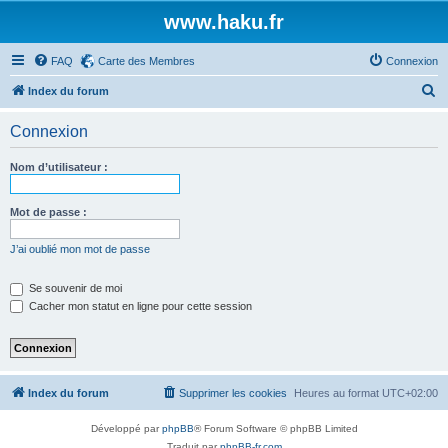
www.haku.fr
FAQ
Carte des Membres
Connexion
R
Index du forum
e
Connexion
c
h
Nom d’utilisateur :
e
r
Mot de passe :
c
J’ai oublié mon mot de passe
h
e
Se souvenir de moi
Cacher mon statut en ligne pour cette session
r
Index du forum
Supprimer les cookies
Heures au format
UTC+02:00
Développé par
phpBB
® Forum Software © phpBB Limited
Traduit par
phpBB-fr.com