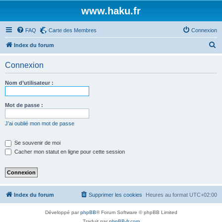
www.haku.fr
FAQ
Carte des Membres
Connexion
R
Index du forum
e
Connexion
c
h
Nom d’utilisateur :
e
r
Mot de passe :
c
J’ai oublié mon mot de passe
h
e
Se souvenir de moi
Cacher mon statut en ligne pour cette session
r
Index du forum
Supprimer les cookies
Heures au format
UTC+02:00
Développé par
phpBB
® Forum Software © phpBB Limited
Traduit par
phpBB-fr.com