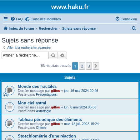
www.haku.fr
FAQ
Carte des Membres
Connexion
R
Index du forum
Rechercher
Sujets sans réponse
e
Sujets sans réponse
c
Aller à la recherche avancée
h
Rechercher
Recherche avancée
e
1
2
3
Suivante
63 résultats trouvés
r
c
Sujets
h
Monde des fractales
e
Dernier message par
gillou
«
jeu. 16 mai 2024 20:46
Posté dans
Présentations
r
Mon ciel astral
Dernier message par
gillou
«
lun. 6 mai 2024 05:06
Posté dans
Astrologie
Tableau périodique des éléments
Dernier message par
gillou
«
mar. 18 juil. 2023 15:24
Posté dans
Chimie
Stoechiométrie d'une réaction