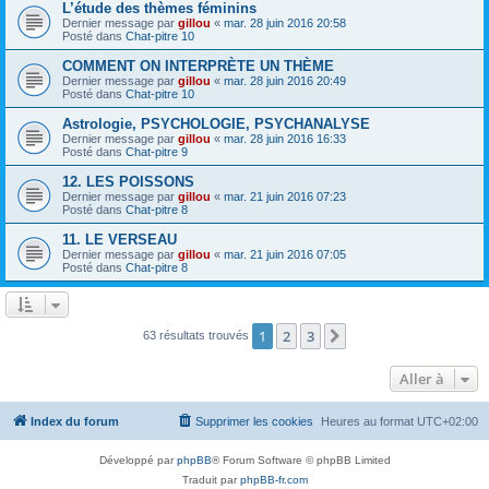
L’étude des thèmes féminins
Dernier message par
gillou
«
mar. 28 juin 2016 20:58
Posté dans
Chat-pitre 10
COMMENT ON INTERPRÈTE UN THÈME
Dernier message par
gillou
«
mar. 28 juin 2016 20:49
Posté dans
Chat-pitre 10
Astrologie, PSYCHOLOGIE, PSYCHANALYSE
Dernier message par
gillou
«
mar. 28 juin 2016 16:33
Posté dans
Chat-pitre 9
12. LES POISSONS
Dernier message par
gillou
«
mar. 21 juin 2016 07:23
Posté dans
Chat-pitre 8
11. LE VERSEAU
Dernier message par
gillou
«
mar. 21 juin 2016 07:05
Posté dans
Chat-pitre 8
1
2
3
Suivante
63 résultats trouvés
Aller à
Index du forum
Supprimer les cookies
Heures au format
UTC+02:00
Développé par
phpBB
® Forum Software © phpBB Limited
Traduit par
phpBB-fr.com