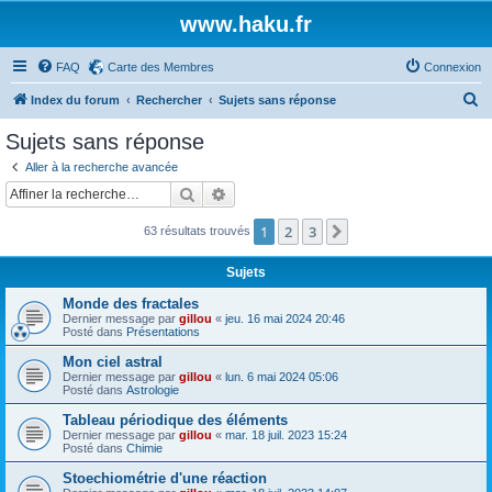
www.haku.fr
FAQ
Carte des Membres
Connexion
R
Index du forum
Rechercher
Sujets sans réponse
e
Sujets sans réponse
c
Aller à la recherche avancée
h
Rechercher
Recherche avancée
e
1
2
3
Suivante
63 résultats trouvés
r
c
Sujets
h
Monde des fractales
e
Dernier message par
gillou
«
jeu. 16 mai 2024 20:46
Posté dans
Présentations
r
Mon ciel astral
Dernier message par
gillou
«
lun. 6 mai 2024 05:06
Posté dans
Astrologie
Tableau périodique des éléments
Dernier message par
gillou
«
mar. 18 juil. 2023 15:24
Posté dans
Chimie
Stoechiométrie d'une réaction