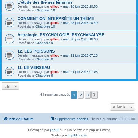
L’étude des thèmes féminins
Dernier message par
gillou
«
mar. 28 juin 2016 20:58
Posté dans
Chat-pitre 10
COMMENT ON INTERPRÈTE UN THÈME
Dernier message par
gillou
«
mar. 28 juin 2016 20:49
Posté dans
Chat-pitre 10
Astrologie, PSYCHOLOGIE, PSYCHANALYSE
Dernier message par
gillou
«
mar. 28 juin 2016 16:33
Posté dans
Chat-pitre 9
12. LES POISSONS
Dernier message par
gillou
«
mar. 21 juin 2016 07:23
Posté dans
Chat-pitre 8
11. LE VERSEAU
Dernier message par
gillou
«
mar. 21 juin 2016 07:05
Posté dans
Chat-pitre 8
1
2
3
Suivante
63 résultats trouvés
Aller à
Index du forum
Supprimer les cookies
Heures au format
UTC+02:00
Développé par
phpBB
® Forum Software © phpBB Limited
Traduit par
phpBB-fr.com