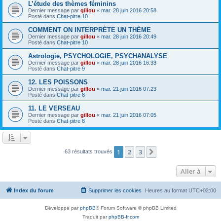
L’étude des thèmes féminins
Dernier message par
gillou
«
mar. 28 juin 2016 20:58
Posté dans
Chat-pitre 10
COMMENT ON INTERPRÈTE UN THÈME
Dernier message par
gillou
«
mar. 28 juin 2016 20:49
Posté dans
Chat-pitre 10
Astrologie, PSYCHOLOGIE, PSYCHANALYSE
Dernier message par
gillou
«
mar. 28 juin 2016 16:33
Posté dans
Chat-pitre 9
12. LES POISSONS
Dernier message par
gillou
«
mar. 21 juin 2016 07:23
Posté dans
Chat-pitre 8
11. LE VERSEAU
Dernier message par
gillou
«
mar. 21 juin 2016 07:05
Posté dans
Chat-pitre 8
1
2
3
Suivante
63 résultats trouvés
Aller à
Index du forum
Supprimer les cookies
Heures au format
UTC+02:00
Développé par
phpBB
® Forum Software © phpBB Limited
Traduit par
phpBB-fr.com