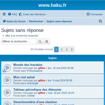
www.haku.fr
FAQ
Carte des Membres
Connexion
R
Index du forum
Rechercher
Sujets sans réponse
e
Sujets sans réponse
c
Aller à la recherche avancée
h
Rechercher
Recherche avancée
e
1
2
3
Suivante
63 résultats trouvés
r
c
Sujets
h
Monde des fractales
e
Dernier message par
gillou
«
jeu. 16 mai 2024 20:46
Posté dans
Présentations
r
Mon ciel astral
Dernier message par
gillou
«
lun. 6 mai 2024 05:06
Posté dans
Astrologie
Tableau périodique des éléments
Dernier message par
gillou
«
mar. 18 juil. 2023 15:24
Posté dans
Chimie
Stoechiométrie d'une réaction