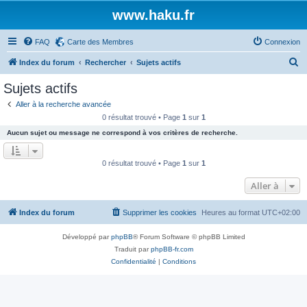
www.haku.fr
FAQ
Carte des Membres
Connexion
R
Index du forum
Rechercher
Sujets actifs
e
Sujets actifs
c
Aller à la recherche avancée
h
0 résultat trouvé • Page
1
sur
1
e
Aucun sujet ou message ne correspond à vos critères de recherche.
r
c
0 résultat trouvé • Page
1
sur
1
h
Aller à
e
r
Index du forum
Supprimer les cookies
Heures au format
UTC+02:00
Développé par
phpBB
® Forum Software © phpBB Limited
Traduit par
phpBB-fr.com
Confidentialité
|
Conditions