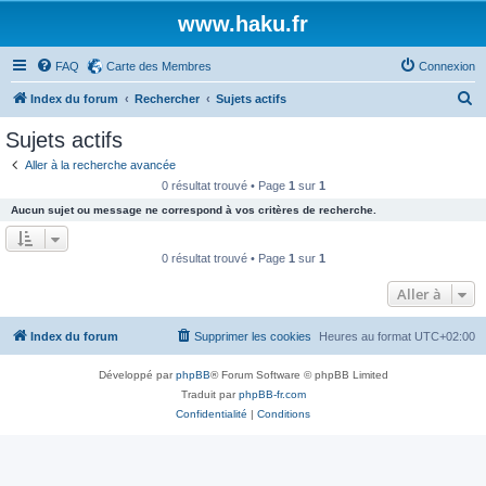
www.haku.fr
FAQ
Carte des Membres
Connexion
R
Index du forum
Rechercher
Sujets actifs
e
Sujets actifs
c
Aller à la recherche avancée
h
0 résultat trouvé • Page
1
sur
1
e
Aucun sujet ou message ne correspond à vos critères de recherche.
r
c
0 résultat trouvé • Page
1
sur
1
h
Aller à
e
r
Index du forum
Supprimer les cookies
Heures au format
UTC+02:00
Développé par
phpBB
® Forum Software © phpBB Limited
Traduit par
phpBB-fr.com
Confidentialité
|
Conditions