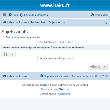
www.haku.fr
FAQ
Carte des Membres
Connexion
R
Index du forum
Rechercher
Sujets actifs
e
Sujets actifs
c
Aller à la recherche avancée
h
0 résultat trouvé • Page
1
sur
1
e
Aucun sujet ou message ne correspond à vos critères de recherche.
r
c
0 résultat trouvé • Page
1
sur
1
h
Aller à
e
r
Index du forum
Supprimer les cookies
Heures au format
UTC+02:00
Développé par
phpBB
® Forum Software © phpBB Limited
Traduit par
phpBB-fr.com
Confidentialité
|
Conditions