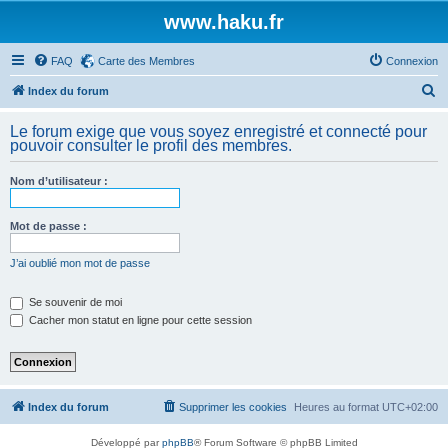
www.haku.fr
FAQ
Carte des Membres
Connexion
R
Index du forum
e
Le forum exige que vous soyez enregistré et connecté pour
c
pouvoir consulter le profil des membres.
h
Nom d’utilisateur :
e
r
Mot de passe :
c
h
J’ai oublié mon mot de passe
e
Se souvenir de moi
r
Cacher mon statut en ligne pour cette session
Index du forum
Supprimer les cookies
Heures au format
UTC+02:00
Développé par
phpBB
® Forum Software © phpBB Limited