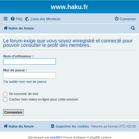
www.haku.fr
FAQ
Carte des Membres
Connexion
R
Index du forum
e
Le forum exige que vous soyez enregistré et connecté pour
c
pouvoir consulter le profil des membres.
h
Nom d’utilisateur :
e
r
Mot de passe :
c
h
J’ai oublié mon mot de passe
e
Se souvenir de moi
r
Cacher mon statut en ligne pour cette session
Index du forum
Supprimer les cookies
Heures au format
UTC+02:00
Développé par
phpBB
® Forum Software © phpBB Limited