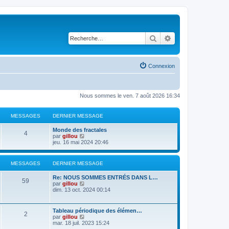
Rechercher
Recherche avancé
Connexion
Nous sommes le ven. 7 août 2026 16:34
MESSAGES
DERNIER MESSAGE
Monde des fractales
4
V
par
gillou
o
jeu. 16 mai 2024 20:46
i
r
l
MESSAGES
DERNIER MESSAGE
e
d
Re: NOUS SOMMES ENTRÉS DANS L…
e
59
V
par
gillou
r
o
dim. 13 oct. 2024 00:14
n
i
i
r
e
l
r
Tableau périodique des élémen…
2
e
m
V
par
gillou
d
e
o
mar. 18 juil. 2023 15:24
e
s
i