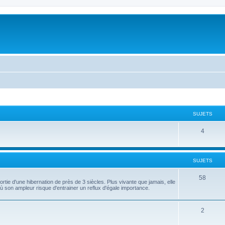
SUJETS
4
SUJETS
58
ortie d'une hibernation de près de 3 siècles. Plus vivante que jamais, elle
ù son ampleur risque d'entrainer un reflux d'égale importance.
2