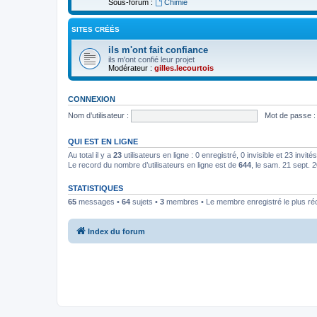
Sous-forum :
Chimie
SITES CRÉÉS
ils m'ont fait confiance
ils m'ont confié leur projet
Modérateur :
gilles.lecourtois
CONNEXION
Nom d’utilisateur :
Mot de passe :
QUI EST EN LIGNE
Au total il y a
23
utilisateurs en ligne : 0 enregistré, 0 invisible et 23 invi
Le record du nombre d’utilisateurs en ligne est de
644
, le sam. 21 sept. 
STATISTIQUES
65
messages •
64
sujets •
3
membres • Le membre enregistré le plus ré
Index du forum