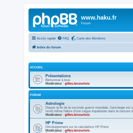
www.haku.fr
Forum
Accès rapide
FAQ
Carte des Membres
Index du forum
ACCUEIL
Présentations
Bienvenue à tous
Modérateur :
gilles.lecourtois
FORUM
Astrologie
Depuis la fin de la seconde guerre mondiale, l'astrologie est s
revêt même l'allure d'une vague inquiétante dans la mesure o
Modérateur :
gilles.lecourtois
HP Prime
Développement sur la calculatrice HP Prime
Modérateur :
gilles.lecourtois