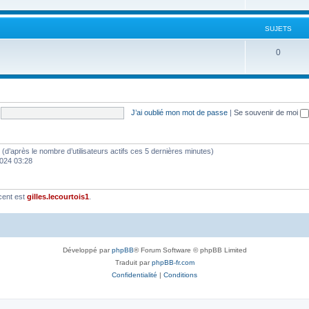
SUJETS
0
J’ai oublié mon mot de passe
|
Se souvenir de moi
tés (d’après le nombre d’utilisateurs actifs ces 5 dernières minutes)
2024 03:28
cent est
gilles.lecourtois1
.
Développé par
phpBB
® Forum Software © phpBB Limited
Traduit par
phpBB-fr.com
Confidentialité
|
Conditions