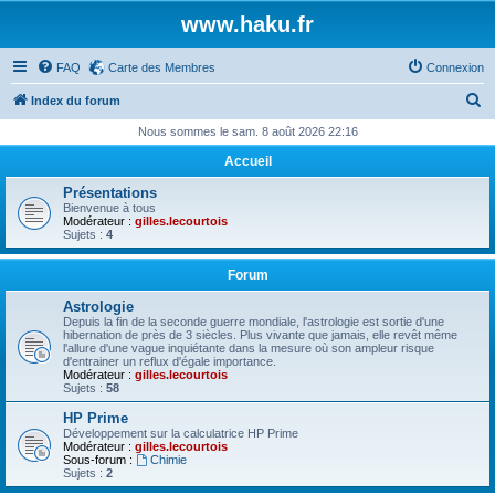
www.haku.fr
FAQ
Carte des Membres
Connexion
R
Index du forum
e
Nous sommes le sam. 8 août 2026 22:16
c
Accueil
h
Présentations
e
Bienvenue à tous
Modérateur :
gilles.lecourtois
r
Sujets :
4
c
Forum
h
Astrologie
e
Depuis la fin de la seconde guerre mondiale, l'astrologie est sortie d'une
hibernation de près de 3 siècles. Plus vivante que jamais, elle revêt même
r
l'allure d'une vague inquiétante dans la mesure où son ampleur risque
d'entrainer un reflux d'égale importance.
Modérateur :
gilles.lecourtois
Sujets :
58
HP Prime
Développement sur la calculatrice HP Prime
Modérateur :
gilles.lecourtois
Sous-forum :
Chimie
Sujets :
2