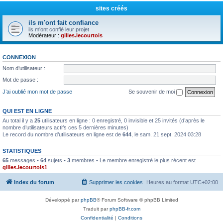
sites créés
ils m'ont fait confiance
ils m'ont confié leur projet
Modérateur :
gilles.lecourtois
CONNEXION
Nom d’utilisateur :
Mot de passe :
J’ai oublié mon mot de passe
Se souvenir de moi
QUI EST EN LIGNE
Au total il y a
25
utilisateurs en ligne : 0 enregistré, 0 invisible et 25 invités (d’après le
nombre d’utilisateurs actifs ces 5 dernières minutes)
Le record du nombre d’utilisateurs en ligne est de
644
, le sam. 21 sept. 2024 03:28
STATISTIQUES
65
messages •
64
sujets •
3
membres • Le membre enregistré le plus récent est
gilles.lecourtois1
.
Index du forum
Supprimer les cookies
Heures au format
UTC+02:00
Développé par
phpBB
® Forum Software © phpBB Limited
Traduit par
phpBB-fr.com
Confidentialité
|
Conditions