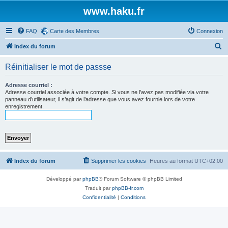
www.haku.fr
FAQ
Carte des Membres
Connexion
R
Index du forum
e
Réinitialiser le mot de passse
c
h
Adresse courriel :
Adresse courriel associée à votre compte. Si vous ne l’avez pas modifiée via votre
e
panneau d’utilisateur, il s’agit de l’adresse que vous avez fournie lors de votre
enregistrement.
r
c
h
e
r
Index du forum
Supprimer les cookies
Heures au format
UTC+02:00
Développé par
phpBB
® Forum Software © phpBB Limited
Traduit par
phpBB-fr.com
Confidentialité
|
Conditions