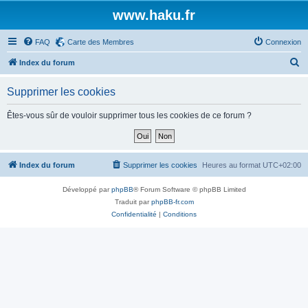
www.haku.fr
FAQ
Carte des Membres
Connexion
R
Index du forum
e
Supprimer les cookies
c
h
Êtes-vous sûr de vouloir supprimer tous les cookies de ce forum ?
e
r
c
Index du forum
Supprimer les cookies
Heures au format
UTC+02:00
h
Développé par
phpBB
® Forum Software © phpBB Limited
e
Traduit par
phpBB-fr.com
r
Confidentialité
|
Conditions