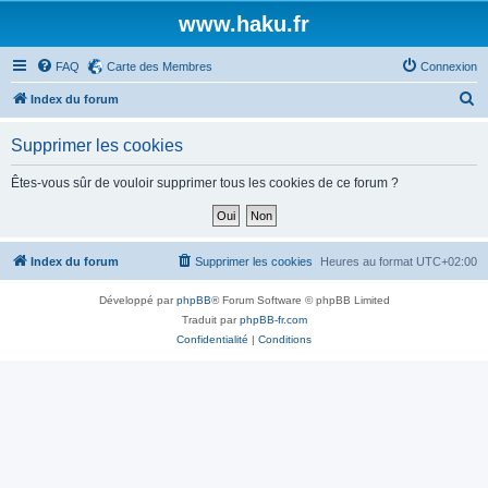
www.haku.fr
FAQ
Carte des Membres
Connexion
R
Index du forum
e
Supprimer les cookies
c
h
Êtes-vous sûr de vouloir supprimer tous les cookies de ce forum ?
e
r
c
Index du forum
Supprimer les cookies
Heures au format
UTC+02:00
h
Développé par
phpBB
® Forum Software © phpBB Limited
e
Traduit par
phpBB-fr.com
r
Confidentialité
|
Conditions