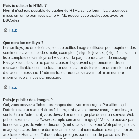
Puis-je utiliser le HTML ?
Non, il n’est pas possible de publier du HTML sur ce forum. La plupart des
mises en forme permises par le HTML peuvent être appliquées avec les
BBCodes.
Haut
Que sont les smileys ?
Les smileys, ou émoticônes, sont de petites images utilisées pour exprimer des
sentiments avec un code simple, exemple : :) signifie joyeux, :( signifie triste. La
liste complète des smileys est visible sur la page de rédaction de message.
Essayez toutefois de ne pas en abuser. Ils peuvent rapidement rendre un
message illisible et un modérateur peut décider de les retirer ou simplement
d’effacer le message. L’administrateur peut aussi avoir défini un nombre
maximum de smileys par message.
Haut
Puis-je publier des images ?
Oui, vous pouvez afficher des images dans vos messages. Par ailleurs, si
l’administrateur a autorisé les fichiers joints, vous pouvez charger une image
sur le forum. Autrement, vous devez lier une image placée sur un serveur Web
public, exemple : http://www.exemple.com/mon-image.gif. Vous ne pouvez pas
lier des images de votre ordinateur (sauf si c’est un serveur Web public) ni des
images placées derrière des mécanismes d’authentification, exemple : boîtes
aux lettres Hotmail ou Yahoo!, sites protégés par un mot de passe, etc. Pour