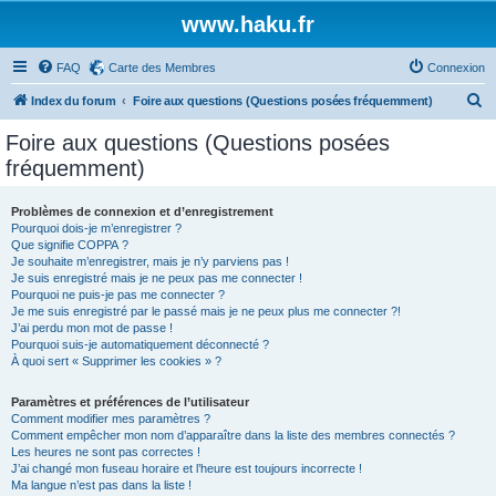
www.haku.fr
FAQ
Carte des Membres
Connexion
R
Index du forum
Foire aux questions (Questions posées fréquemment)
e
Foire aux questions (Questions posées
c
fréquemment)
h
e
Problèmes de connexion et d’enregistrement
Pourquoi dois-je m’enregistrer ?
r
Que signifie COPPA ?
c
Je souhaite m’enregistrer, mais je n’y parviens pas !
Je suis enregistré mais je ne peux pas me connecter !
h
Pourquoi ne puis-je pas me connecter ?
Je me suis enregistré par le passé mais je ne peux plus me connecter ?!
e
J’ai perdu mon mot de passe !
r
Pourquoi suis-je automatiquement déconnecté ?
À quoi sert « Supprimer les cookies » ?
Paramètres et préférences de l’utilisateur
Comment modifier mes paramètres ?
Comment empêcher mon nom d’apparaître dans la liste des membres connectés ?
Les heures ne sont pas correctes !
J’ai changé mon fuseau horaire et l’heure est toujours incorrecte !
Ma langue n’est pas dans la liste !