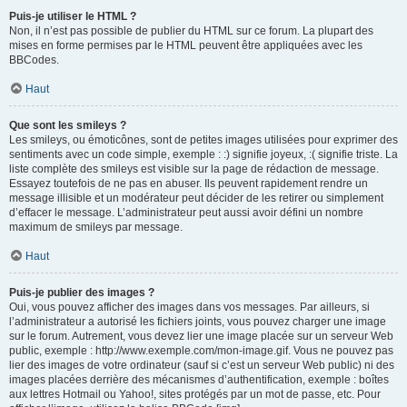
Puis-je utiliser le HTML ?
Non, il n’est pas possible de publier du HTML sur ce forum. La plupart des
mises en forme permises par le HTML peuvent être appliquées avec les
BBCodes.
Haut
Que sont les smileys ?
Les smileys, ou émoticônes, sont de petites images utilisées pour exprimer des
sentiments avec un code simple, exemple : :) signifie joyeux, :( signifie triste. La
liste complète des smileys est visible sur la page de rédaction de message.
Essayez toutefois de ne pas en abuser. Ils peuvent rapidement rendre un
message illisible et un modérateur peut décider de les retirer ou simplement
d’effacer le message. L’administrateur peut aussi avoir défini un nombre
maximum de smileys par message.
Haut
Puis-je publier des images ?
Oui, vous pouvez afficher des images dans vos messages. Par ailleurs, si
l’administrateur a autorisé les fichiers joints, vous pouvez charger une image
sur le forum. Autrement, vous devez lier une image placée sur un serveur Web
public, exemple : http://www.exemple.com/mon-image.gif. Vous ne pouvez pas
lier des images de votre ordinateur (sauf si c’est un serveur Web public) ni des
images placées derrière des mécanismes d’authentification, exemple : boîtes
aux lettres Hotmail ou Yahoo!, sites protégés par un mot de passe, etc. Pour