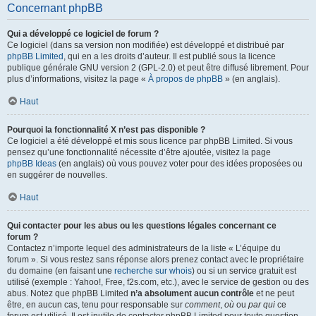
Concernant phpBB
Qui a développé ce logiciel de forum ?
Ce logiciel (dans sa version non modifiée) est développé et distribué par
phpBB Limited
, qui en a les droits d’auteur. Il est publié sous la licence
publique générale GNU version 2 (GPL-2.0) et peut être diffusé librement. Pour
plus d’informations, visitez la page «
À propos de phpBB
» (en anglais).
Haut
Pourquoi la fonctionnalité X n’est pas disponible ?
Ce logiciel a été développé et mis sous licence par phpBB Limited. Si vous
pensez qu’une fonctionnalité nécessite d’être ajoutée, visitez la page
phpBB Ideas
(en anglais) où vous pouvez voter pour des idées proposées ou
en suggérer de nouvelles.
Haut
Qui contacter pour les abus ou les questions légales concernant ce
forum ?
Contactez n’importe lequel des administrateurs de la liste « L’équipe du
forum ». Si vous restez sans réponse alors prenez contact avec le propriétaire
du domaine (en faisant une
recherche sur whois
) ou si un service gratuit est
utilisé (exemple : Yahoo!, Free, f2s.com, etc.), avec le service de gestion ou des
abus. Notez que phpBB Limited
n’a absolument aucun contrôle
et ne peut
être, en aucun cas, tenu pour responsable sur
comment
,
où
ou
par qui
ce