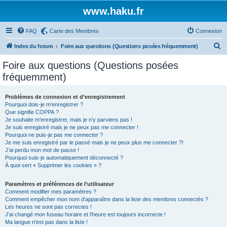
www.haku.fr
FAQ
Carte des Membres
Connexion
R
Index du forum
Foire aux questions (Questions posées fréquemment)
e
Foire aux questions (Questions posées
c
fréquemment)
h
e
Problèmes de connexion et d’enregistrement
Pourquoi dois-je m’enregistrer ?
r
Que signifie COPPA ?
c
Je souhaite m’enregistrer, mais je n’y parviens pas !
Je suis enregistré mais je ne peux pas me connecter !
h
Pourquoi ne puis-je pas me connecter ?
Je me suis enregistré par le passé mais je ne peux plus me connecter ?!
e
J’ai perdu mon mot de passe !
r
Pourquoi suis-je automatiquement déconnecté ?
À quoi sert « Supprimer les cookies » ?
Paramètres et préférences de l’utilisateur
Comment modifier mes paramètres ?
Comment empêcher mon nom d’apparaître dans la liste des membres connectés ?
Les heures ne sont pas correctes !
J’ai changé mon fuseau horaire et l’heure est toujours incorrecte !
Ma langue n’est pas dans la liste !