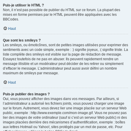
Puis-je utiliser le HTML ?
Non, il n’est pas possible de publier du HTML sur ce forum. La plupart des
mises en forme permises par le HTML peuvent être appliquées avec les
BBCodes.
Haut
Que sont les smileys ?
Les smileys, ou émoticônes, sont de petites images utilisées pour exprimer des
sentiments avec un code simple, exemple : :) signifie joyeux, :( signifie triste. La
liste complète des smileys est visible sur la page de rédaction de message.
Essayez toutefois de ne pas en abuser. Ils peuvent rapidement rendre un
message illisible et un modérateur peut décider de les retirer ou simplement
d’effacer le message. L’administrateur peut aussi avoir défini un nombre
maximum de smileys par message.
Haut
Puis-je publier des images ?
Oui, vous pouvez afficher des images dans vos messages. Par ailleurs, si
l’administrateur a autorisé les fichiers joints, vous pouvez charger une image
sur le forum. Autrement, vous devez lier une image placée sur un serveur Web
public, exemple : http://www.exemple.com/mon-image.gif. Vous ne pouvez pas
lier des images de votre ordinateur (sauf si c’est un serveur Web public) ni des
images placées derrière des mécanismes d’authentification, exemple : boîtes
aux lettres Hotmail ou Yahoo!, sites protégés par un mot de passe, etc. Pour