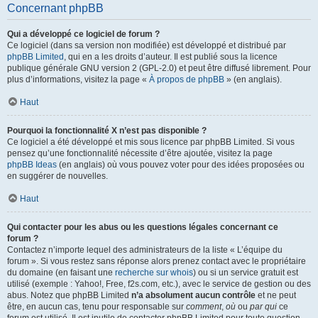
Concernant phpBB
Qui a développé ce logiciel de forum ?
Ce logiciel (dans sa version non modifiée) est développé et distribué par
phpBB Limited
, qui en a les droits d’auteur. Il est publié sous la licence
publique générale GNU version 2 (GPL-2.0) et peut être diffusé librement. Pour
plus d’informations, visitez la page «
À propos de phpBB
» (en anglais).
Haut
Pourquoi la fonctionnalité X n’est pas disponible ?
Ce logiciel a été développé et mis sous licence par phpBB Limited. Si vous
pensez qu’une fonctionnalité nécessite d’être ajoutée, visitez la page
phpBB Ideas
(en anglais) où vous pouvez voter pour des idées proposées ou
en suggérer de nouvelles.
Haut
Qui contacter pour les abus ou les questions légales concernant ce
forum ?
Contactez n’importe lequel des administrateurs de la liste « L’équipe du
forum ». Si vous restez sans réponse alors prenez contact avec le propriétaire
du domaine (en faisant une
recherche sur whois
) ou si un service gratuit est
utilisé (exemple : Yahoo!, Free, f2s.com, etc.), avec le service de gestion ou des
abus. Notez que phpBB Limited
n’a absolument aucun contrôle
et ne peut
être, en aucun cas, tenu pour responsable sur
comment
,
où
ou
par qui
ce