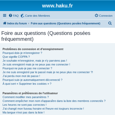
www.haku.fr
FAQ
Carte des Membres
Connexion
R
Index du forum
Foire aux questions (Questions posées fréquemment)
e
Foire aux questions (Questions posées
c
fréquemment)
h
e
Problèmes de connexion et d’enregistrement
Pourquoi dois-je m’enregistrer ?
r
Que signifie COPPA ?
c
Je souhaite m’enregistrer, mais je n’y parviens pas !
Je suis enregistré mais je ne peux pas me connecter !
h
Pourquoi ne puis-je pas me connecter ?
Je me suis enregistré par le passé mais je ne peux plus me connecter ?!
e
J’ai perdu mon mot de passe !
r
Pourquoi suis-je automatiquement déconnecté ?
À quoi sert « Supprimer les cookies » ?
Paramètres et préférences de l’utilisateur
Comment modifier mes paramètres ?
Comment empêcher mon nom d’apparaître dans la liste des membres connectés ?
Les heures ne sont pas correctes !
J’ai changé mon fuseau horaire et l’heure est toujours incorrecte !
Ma langue n’est pas dans la liste !