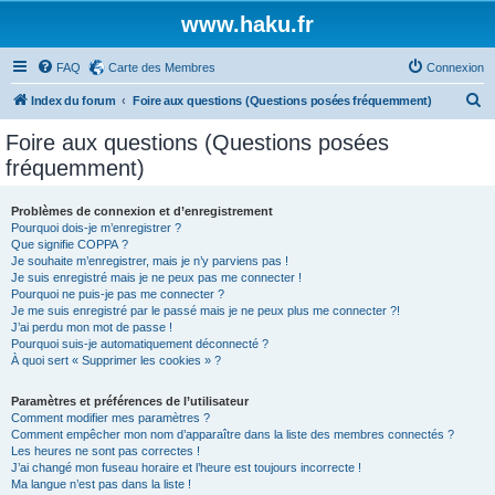
www.haku.fr
FAQ
Carte des Membres
Connexion
R
Index du forum
Foire aux questions (Questions posées fréquemment)
e
Foire aux questions (Questions posées
c
fréquemment)
h
e
Problèmes de connexion et d’enregistrement
Pourquoi dois-je m’enregistrer ?
r
Que signifie COPPA ?
c
Je souhaite m’enregistrer, mais je n’y parviens pas !
Je suis enregistré mais je ne peux pas me connecter !
h
Pourquoi ne puis-je pas me connecter ?
Je me suis enregistré par le passé mais je ne peux plus me connecter ?!
e
J’ai perdu mon mot de passe !
r
Pourquoi suis-je automatiquement déconnecté ?
À quoi sert « Supprimer les cookies » ?
Paramètres et préférences de l’utilisateur
Comment modifier mes paramètres ?
Comment empêcher mon nom d’apparaître dans la liste des membres connectés ?
Les heures ne sont pas correctes !
J’ai changé mon fuseau horaire et l’heure est toujours incorrecte !
Ma langue n’est pas dans la liste !