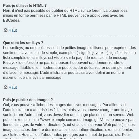
Puis-je utiliser le HTML ?
Non, il n’est pas possible de publier du HTML sur ce forum. La plupart des
mises en forme permises par le HTML peuvent être appliquées avec les
BBCodes.
Haut
Que sont les smileys ?
Les smileys, ou émoticônes, sont de petites images utilisées pour exprimer des
sentiments avec un code simple, exemple : :) signifie joyeux, :( signifie triste. La
liste complète des smileys est visible sur la page de rédaction de message.
Essayez toutefois de ne pas en abuser. Ils peuvent rapidement rendre un
message illisible et un modérateur peut décider de les retirer ou simplement
d’effacer le message. L’administrateur peut aussi avoir défini un nombre
maximum de smileys par message.
Haut
Puis-je publier des images ?
Oui, vous pouvez afficher des images dans vos messages. Par ailleurs, si
l’administrateur a autorisé les fichiers joints, vous pouvez charger une image
sur le forum. Autrement, vous devez lier une image placée sur un serveur Web
public, exemple : http://www.exemple.com/mon-image.gif. Vous ne pouvez pas
lier des images de votre ordinateur (sauf si c’est un serveur Web public) ni des
images placées derrière des mécanismes d’authentification, exemple : boîtes
aux lettres Hotmail ou Yahoo!, sites protégés par un mot de passe, etc. Pour