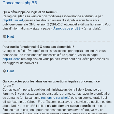
Concernant phpBB
Qui a développé ce logiciel de forum ?
Ce logiciel (dans sa version non modifiée) est développé et distribué par
phpBB Limited
, qui en a les droits d’auteur. Il est publié sous la licence
publique générale GNU version 2 (GPL-2.0) et peut être diffusé librement. Pour
plus d’informations, visitez la page «
À propos de phpBB
» (en anglais).
Haut
Pourquoi la fonctionnalité X n’est pas disponible ?
Ce logiciel a été développé et mis sous licence par phpBB Limited. Si vous
pensez qu’une fonctionnalité nécessite d’être ajoutée, visitez la page
phpBB Ideas
(en anglais) où vous pouvez voter pour des idées proposées ou
en suggérer de nouvelles.
Haut
Qui contacter pour les abus ou les questions légales concernant ce
forum ?
Contactez n’importe lequel des administrateurs de la liste « L’équipe du
forum ». Si vous restez sans réponse alors prenez contact avec le propriétaire
du domaine (en faisant une
recherche sur whois
) ou si un service gratuit est
utilisé (exemple : Yahoo!, Free, f2s.com, etc.), avec le service de gestion ou des
abus. Notez que phpBB Limited
n’a absolument aucun contrôle
et ne peut
être, en aucun cas, tenu pour responsable sur
comment
,
où
ou
par qui
ce