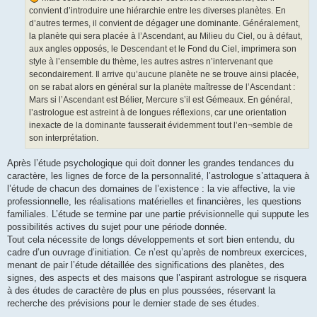
convient d’introduire une hiérarchie entre les diverses planètes. En
d’autres termes, il convient de dégager une dominante. Généralement,
la planète qui sera placée à l’Ascendant, au Milieu du Ciel, ou à défaut,
aux angles opposés, le Descendant et le Fond du Ciel, imprimera son
style à l’ensemble du thème, les autres astres n’intervenant que
secondairement. Il arrive qu’aucune planète ne se trouve ainsi placée,
on se rabat alors en général sur la planète maîtresse de l’Ascendant :
Mars si l’Ascendant est Bélier, Mercure s’il est Gémeaux. En général,
l’astrologue est astreint à de longues réflexions, car une orientation
inexacte de la dominante fausserait évidemment tout l’en¬semble de
son interprétation.
Après l’étude psychologique qui doit donner les grandes tendances du
caractère, les lignes de force de la personnalité, l’astrologue s’attaquera à
l’étude de chacun des domaines de l’existence : la vie affective, la vie
professionnelle, les réalisations matérielles et financières, les questions
familiales. L’étude se termine par une partie prévisionnelle qui suppute les
possibilités actives du sujet pour une période donnée.
Tout cela nécessite de longs développements et sort bien entendu, du
cadre d’un ouvrage d’initiation. Ce n’est qu’après de nombreux exercices,
menant de pair l’étude détaillée des significations des planètes, des
signes, des aspects et des maisons que l’aspirant astrologue se risquera
à des études de caractère de plus en plus poussées, réservant la
recherche des prévisions pour le dernier stade de ses études.