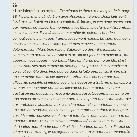
* Une interprétation rapide :
Examinons le thème d’exemple de la page
18. Il s’agit d’un natif du Lion avec Ascendant Vierge. Deux faits sont
évidents : le Soleil en Lion est conjoint à Jupiter, et ces deux astres sont
eux-mêmes en aspect harmonique avec Mars, angulaire à /’ Ascendant,
et avec la Lune. Il y a là tout un ensemble de valeurs chaudes,
combatives, dynamiques, harmonieusement reliées. Le sujet peut donc
utiliser toutes ses forces sans problèmes et avec la plus grande
détermination {Mars bien relié à Saturne). Le désir d’expansion et
l’ambition un peu naïve du Soleil et de Jupiter jouent en maison XI, lui
apportant des appuis importants. Mars en Vierge donne un Moi strict,
choisissant ses buts comme un stratège et le pousse à la compétition.
Le sujet semble donc bien équipé dans la lutte pour la vie. Il n’en est
pas de même dans sa vie affective : Vénus en Cancer donne une
affectivité sensible et intériorisée, mais opposée à Saturne et en carré à
Uranus, elle exprime une insatisfaction un peu douloureuse, une
frustration qui pousse à l'insécurité amoureuse. Cependant la Lune en
bon aspect du Soleil et de Jupiter permet d’espérer une issue favorable
aux problèmes sentimentaux, tout dépendant de la partenaire choisie.
La Lune en Scorpion, en maison III peut donner une épouse d’origine
très différente, possessive et envoûtante. Ainsi, nous avons dégagé en
quelques lignes l'essentiel d'une personnalité et de son destin. Une
étude plus approfondie permettrait d'en dire bien davantage. Il s'agit du
thème d’Eric Tabarly, le navigateur solitaire : on voudra bien reconnaître