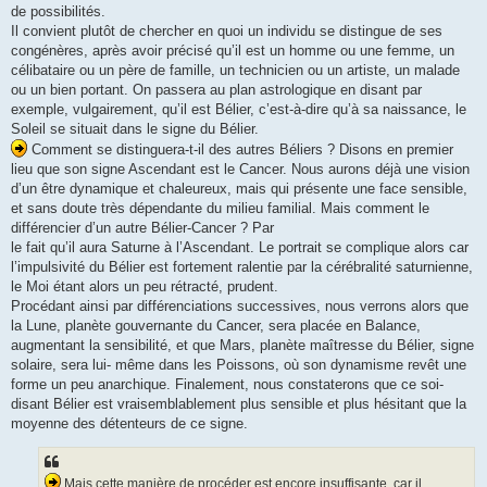
de possibilités.
Il convient plutôt de chercher en quoi un individu se distingue de ses
congénères, après avoir précisé qu’il est un homme ou une femme, un
célibataire ou un père de famille, un technicien ou un artiste, un malade
ou un bien portant. On passera au plan astrologique en disant par
exemple, vulgairement, qu’il est Bélier, c’est-à-dire qu’à sa naissance, le
Soleil se situait dans le signe du Bélier.
Comment se distinguera-t-il des autres Béliers ? Disons en premier
lieu que son signe Ascendant est le Cancer. Nous aurons déjà une vision
d’un être dynamique et chaleureux, mais qui présente une face sensible,
et sans doute très dépendante du milieu familial. Mais comment le
différencier d’un autre Bélier-Cancer ? Par
le fait qu’il aura Saturne à l’Ascendant. Le portrait se complique alors car
l’impulsivité du Bélier est fortement ralentie par la cérébralité saturnienne,
le Moi étant alors un peu rétracté, prudent.
Procédant ainsi par différenciations successives, nous verrons alors que
la Lune, planète gouvernante du Cancer, sera placée en Balance,
augmentant la sensibilité, et que Mars, planète maîtresse du Bélier, signe
solaire, sera lui- même dans les Poissons, où son dynamisme revêt une
forme un peu anarchique. Finalement, nous constaterons que ce soi-
disant Bélier est vraisemblablement plus sensible et plus hésitant que la
moyenne des détenteurs de ce signe.
Mais cette manière de procéder est encore insuffisante, car il