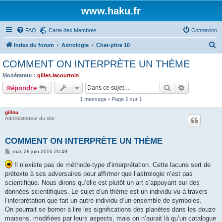
www.haku.fr
FAQ
Carte des Membres
Connexion
R
Index du forum
Astrologie
Chat-pitre 10
e
COMMENT ON INTERPRÈTE UN THÈME
c
Modérateur :
gilles.lecourtois
h
Rechercher
Recherche 
Répondre
e
1 message • Page
1
sur
1
r
gillou
c
Administrateur du site
h
COMMENT ON INTERPRÈTE UN THÈME
e
M
mar. 28 juin 2016 20:49
r
e
s
Il n’existe pas de méthode-type d’interprétation. Cette lacune sert de
s
prétexte à ses adversaires pour affirmer que l’astrologie n’est pas
a
g
scientifique. Nous dirons qu’elle est plutôt un art s’appuyant sur des
e
données scientifiques. Le sujet d’un thème est un individu vu à travers
l’interprétation que fait un autre individu d’un ensemble de symboles.
On pourrait se borner à lire les significations des planètes dans les douze
maisons, modifiées par leurs aspects, mais on n’aurait là qu’un catalogue