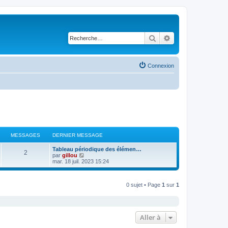
Rechercher
Recherche avancé
Connexion
MESSAGES
DERNIER MESSAGE
Tableau périodique des élémen…
2
V
par
gillou
o
mar. 18 juil. 2023 15:24
i
r
l
0 sujet • Page
1
sur
1
e
d
e
r
n
i
Aller à
e