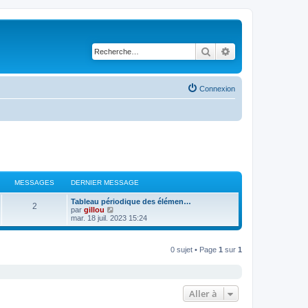
Rechercher
Recherche avancé
Connexion
MESSAGES
DERNIER MESSAGE
Tableau périodique des élémen…
2
V
par
gillou
o
mar. 18 juil. 2023 15:24
i
r
l
0 sujet • Page
1
sur
1
e
d
e
r
n
i
Aller à
e