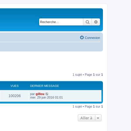
Rechercher
Recherche avancé
Connexion
1 sujet • Page
1
sur
1
VUES
DERNIER MESSAGE
par
gillou
100206
mer. 29 juin 2016 01:01
1 sujet • Page
1
sur
1
Aller à