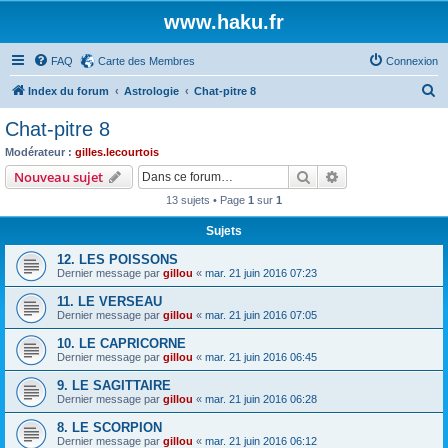
www.haku.fr
FAQ
Carte des Membres
Connexion
R
Index du forum
Astrologie
Chat-pitre 8
e
Chat-pitre 8
c
Modérateur :
gilles.lecourtois
h
Rechercher
Recherche avanc
Nouveau sujet
e
13 sujets • Page
1
sur
1
r
Sujets
c
12. LES POISSONS
h
Dernier message par
gillou
«
mar. 21 juin 2016 07:23
e
11. LE VERSEAU
r
Dernier message par
gillou
«
mar. 21 juin 2016 07:05
10. LE CAPRICORNE
Dernier message par
gillou
«
mar. 21 juin 2016 06:45
9. LE SAGITTAIRE
Dernier message par
gillou
«
mar. 21 juin 2016 06:28
8. LE SCORPION
Dernier message par
gillou
«
mar. 21 juin 2016 06:12