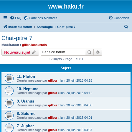
www.haku.fr
FAQ
Carte des Membres
Connexion
R
Index du forum
Astrologie
Chat-pitre 7
e
Chat-pitre 7
c
Modérateur :
gilles.lecourtois
h
Rechercher
Recherche avanc
Nouveau sujet
e
12 sujets • Page
1
sur
1
r
Sujets
c
11. Pluton
h
Dernier message par
gillou
«
lun. 20 juin 2016 04:15
e
10. Neptune
r
Dernier message par
gillou
«
lun. 20 juin 2016 04:12
9. Uranus
Dernier message par
gillou
«
lun. 20 juin 2016 04:08
8. Saturne
Dernier message par
gillou
«
lun. 20 juin 2016 04:01
7. Jupiter
Dernier message par
gillou
«
lun. 20 juin 2016 03:57