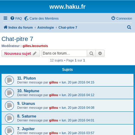
www.haku.fr
FAQ
Carte des Membres
Connexion
R
Index du forum
Astrologie
Chat-pitre 7
e
Chat-pitre 7
c
Modérateur :
gilles.lecourtois
h
Rechercher
Recherche avanc
Nouveau sujet
e
12 sujets • Page
1
sur
1
r
Sujets
c
11. Pluton
h
Dernier message par
gillou
«
lun. 20 juin 2016 04:15
e
10. Neptune
r
Dernier message par
gillou
«
lun. 20 juin 2016 04:12
9. Uranus
Dernier message par
gillou
«
lun. 20 juin 2016 04:08
8. Saturne
Dernier message par
gillou
«
lun. 20 juin 2016 04:01
7. Jupiter
Dernier message par
gillou
«
lun. 20 juin 2016 03:57