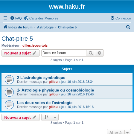
www.haku.fr
FAQ
Carte des Membres
Connexion
R
Index du forum
Astrologie
Chat-pitre 5
e
Chat-pitre 5
c
Modérateur :
gilles.lecourtois
h
Rechercher
Recherche avanc
Nouveau sujet
e
3 sujets • Page
1
sur
1
r
Sujets
c
2-L'astrologie symbolique
h
Dernier message par
gillou
«
jeu. 16 juin 2016 23:34
e
1- Astrologie physique ou cosmobiologie
r
Dernier message par
gillou
«
jeu. 16 juin 2016 19:46
Les deux voies de l'astrologie
Dernier message par
gillou
«
jeu. 16 juin 2016 15:16
Nouveau sujet
3 sujets • Page
1
sur
1
Aller à