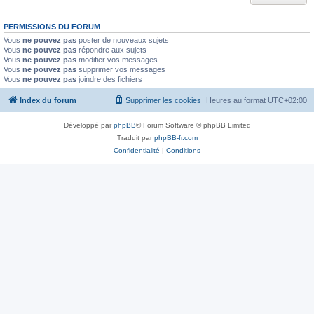
PERMISSIONS DU FORUM
Vous
ne pouvez pas
poster de nouveaux sujets
Vous
ne pouvez pas
répondre aux sujets
Vous
ne pouvez pas
modifier vos messages
Vous
ne pouvez pas
supprimer vos messages
Vous
ne pouvez pas
joindre des fichiers
Index du forum
Supprimer les cookies
Heures au format
UTC+02:00
Développé par
phpBB
® Forum Software © phpBB Limited
Traduit par
phpBB-fr.com
Confidentialité
|
Conditions