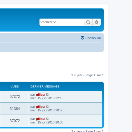
Rechercher
Recherche avancé
Connexion
3 sujets • Page
1
sur
1
VUES
DERNIER MESSAGE
par
gillou
57372
mer. 15 juin 2016 22:15
par
gillou
31384
mer. 15 juin 2016 20:50
par
gillou
37072
mer. 15 juin 2016 20:30
3 sujets • Page
1
sur
1