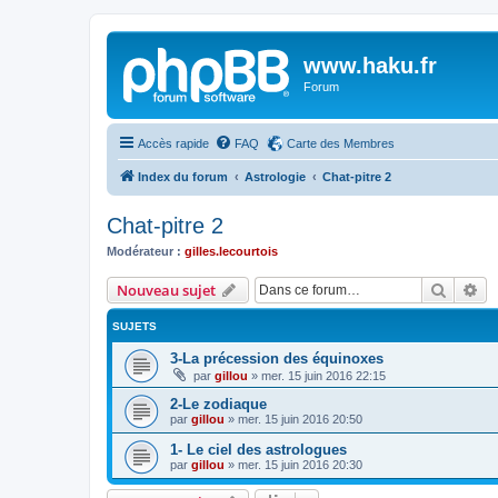
www.haku.fr
Forum
Accès rapide
FAQ
Carte des Membres
Index du forum
Astrologie
Chat-pitre 2
Chat-pitre 2
Modérateur :
gilles.lecourtois
Recher
Re
Nouveau sujet
SUJETS
3-La précession des équinoxes
par
gillou
»
mer. 15 juin 2016 22:15
2-Le zodiaque
par
gillou
»
mer. 15 juin 2016 20:50
1- Le ciel des astrologues
par
gillou
»
mer. 15 juin 2016 20:30