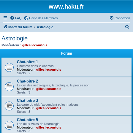
www.haku.fr
FAQ
Carte des Membres
Connexion
R
Index du forum
Astrologie
e
Astrologie
c
Modérateur :
gilles.lecourtois
h
Forum
e
Chat-pitre 1
r
L'homme dans le cosmos
Modérateur :
gilles.lecourtois
c
Sujets :
2
h
Chat-pitre 2
e
Le ciel des astrologues, le zodiaque, la précession
Modérateur :
gilles.lecourtois
r
Sujets :
3
Chat-pitre 3
La carte du ciel, l'ascendant et les maisons
Modérateur :
gilles.lecourtois
Sujets :
3
Chat-pitre 5
Les deux voies de l'astrologie
Modérateur :
gilles.lecourtois
Sujets :
3