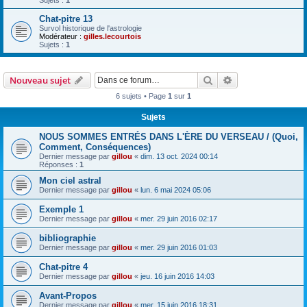
Chat-pitre 13
Survol historique de l'astrologie
Modérateur :
gilles.lecourtois
Sujets :
1
Rechercher
Recherche avanc
Nouveau sujet
6 sujets • Page
1
sur
1
Sujets
NOUS SOMMES ENTRÉS DANS L'ÈRE DU VERSEAU / (Quoi,
Comment, Conséquences)
Dernier message par
gillou
«
dim. 13 oct. 2024 00:14
Réponses :
1
Mon ciel astral
Dernier message par
gillou
«
lun. 6 mai 2024 05:06
Exemple 1
Dernier message par
gillou
«
mer. 29 juin 2016 02:17
bibliographie
Dernier message par
gillou
«
mer. 29 juin 2016 01:03
Chat-pitre 4
Dernier message par
gillou
«
jeu. 16 juin 2016 14:03
Avant-Propos
Dernier message par
gillou
«
mer. 15 juin 2016 18:31