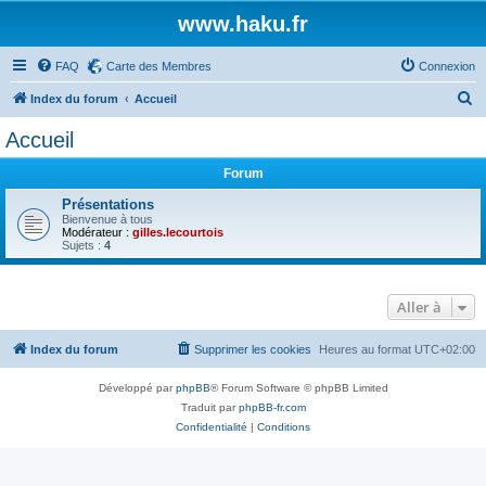
www.haku.fr
FAQ
Carte des Membres
Connexion
R
Index du forum
Accueil
e
Accueil
c
Forum
h
e
Présentations
Bienvenue à tous
r
Modérateur :
gilles.lecourtois
Sujets :
4
c
h
Aller à
e
r
Index du forum
Supprimer les cookies
Heures au format
UTC+02:00
Développé par
phpBB
® Forum Software © phpBB Limited
Traduit par
phpBB-fr.com
Confidentialité
|
Conditions