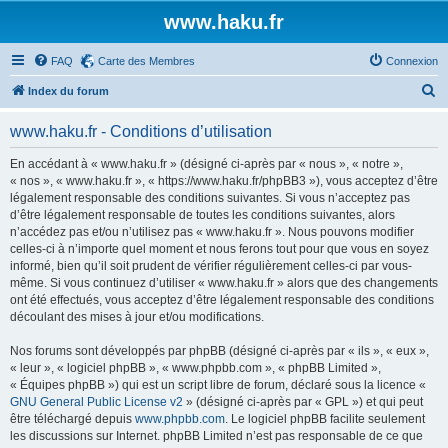
www.haku.fr
FAQ
Carte des Membres
Connexion
R
Index du forum
e
www.haku.fr - Conditions d’utilisation
c
h
En accédant à « www.haku.fr » (désigné ci-après par « nous », « notre »,
« nos », « www.haku.fr », « https://www.haku.fr/phpBB3 »), vous acceptez d’être
e
légalement responsable des conditions suivantes. Si vous n’acceptez pas
r
d’être légalement responsable de toutes les conditions suivantes, alors
n’accédez pas et/ou n’utilisez pas « www.haku.fr ». Nous pouvons modifier
c
celles-ci à n’importe quel moment et nous ferons tout pour que vous en soyez
h
informé, bien qu’il soit prudent de vérifier régulièrement celles-ci par vous-
même. Si vous continuez d’utiliser « www.haku.fr » alors que des changements
e
ont été effectués, vous acceptez d’être légalement responsable des conditions
r
découlant des mises à jour et/ou modifications.
Nos forums sont développés par phpBB (désigné ci-après par « ils », « eux »,
« leur », « logiciel phpBB », « www.phpbb.com », « phpBB Limited »,
« Équipes phpBB ») qui est un script libre de forum, déclaré sous la licence «
GNU General Public License v2
» (désigné ci-après par « GPL ») et qui peut
être téléchargé depuis
www.phpbb.com
. Le logiciel phpBB facilite seulement
les discussions sur Internet. phpBB Limited n’est pas responsable de ce que