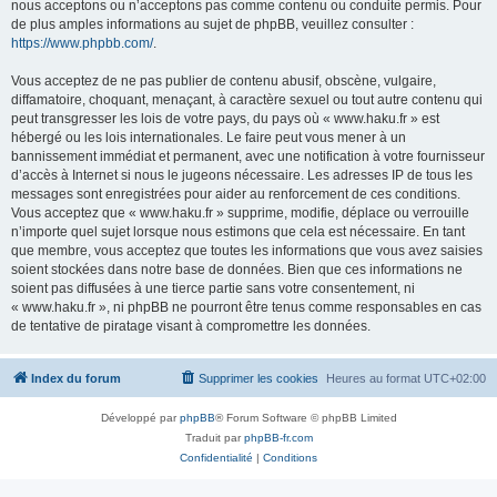
nous acceptons ou n’acceptons pas comme contenu ou conduite permis. Pour
de plus amples informations au sujet de phpBB, veuillez consulter :
https://www.phpbb.com/
.
Vous acceptez de ne pas publier de contenu abusif, obscène, vulgaire,
diffamatoire, choquant, menaçant, à caractère sexuel ou tout autre contenu qui
peut transgresser les lois de votre pays, du pays où « www.haku.fr » est
hébergé ou les lois internationales. Le faire peut vous mener à un
bannissement immédiat et permanent, avec une notification à votre fournisseur
d’accès à Internet si nous le jugeons nécessaire. Les adresses IP de tous les
messages sont enregistrées pour aider au renforcement de ces conditions.
Vous acceptez que « www.haku.fr » supprime, modifie, déplace ou verrouille
n’importe quel sujet lorsque nous estimons que cela est nécessaire. En tant
que membre, vous acceptez que toutes les informations que vous avez saisies
soient stockées dans notre base de données. Bien que ces informations ne
soient pas diffusées à une tierce partie sans votre consentement, ni
« www.haku.fr », ni phpBB ne pourront être tenus comme responsables en cas
de tentative de piratage visant à compromettre les données.
Index du forum
Supprimer les cookies
Heures au format
UTC+02:00
Développé par
phpBB
® Forum Software © phpBB Limited
Traduit par
phpBB-fr.com
Confidentialité
|
Conditions