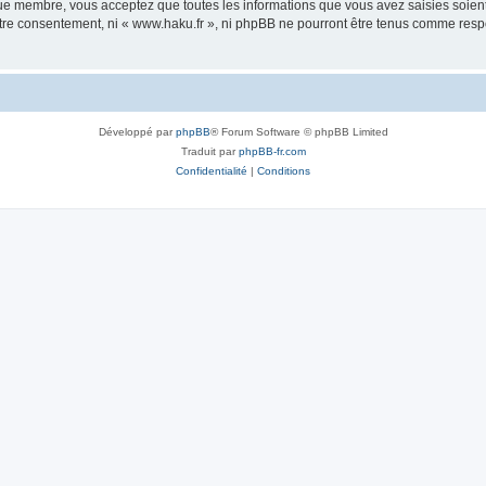
que membre, vous acceptez que toutes les informations que vous avez saisies soie
votre consentement, ni « www.haku.fr », ni phpBB ne pourront être tenus comme res
Développé par
phpBB
® Forum Software © phpBB Limited
Traduit par
phpBB-fr.com
Confidentialité
|
Conditions