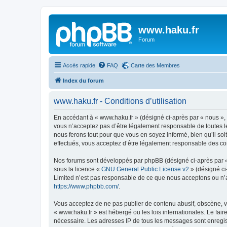
www.haku.fr
Forum
Accès rapide
FAQ
Carte des Membres
Index du forum
www.haku.fr - Conditions d’utilisation
En accédant à « www.haku.fr » (désigné ci-après par « nous », 
vous n’acceptez pas d’être légalement responsable de toutes le
nous ferons tout pour que vous en soyez informé, bien qu’il soi
effectués, vous acceptez d’être légalement responsable des con
Nos forums sont développés par phpBB (désigné ci-après par « i
sous la licence «
GNU General Public License v2
» (désigné ci
Limited n’est pas responsable de ce que nous acceptons ou n’
https://www.phpbb.com/
.
Vous acceptez de ne pas publier de contenu abusif, obscène, vu
« www.haku.fr » est hébergé ou les lois internationales. Le fai
nécessaire. Les adresses IP de tous les messages sont enregis