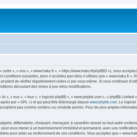
« notre », « nos », « www.haku.fr », « https://www.haku.fr/phpBB3 »), vous accepte
s conditions suivantes, alors n’accédez pas et/ou n’utilisez pas « www.haku.fr ». 
t prudent de vérifier régulièrement celles-ci par vous-même. Si vous continuez d’ut
ditions découlant des mises à jour et/ou modifications.
ls », « eux », « leur », « logiciel phpBB », « www.phpbb.com », « phpBB Limited »,
-après par « GPL ») et qui peut être téléchargé depuis
www.phpbb.com
. Le logicie
acceptons pas comme contenu ou conduite permis. Pour de plus amples informations
lgaire, diffamatoire, choquant, menaçant, à caractère sexuel ou tout autre contenu 
re peut vous mener à un bannissement immédiat et permanent, avec une notification 
trées pour aider au renforcement de ces conditions. Vous acceptez que « www.haku.