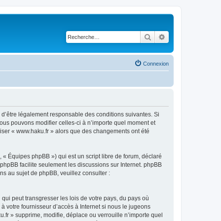
Rechercher
Recherche avancé
Connexion
z d’être légalement responsable des conditions suivantes. Si
Nous pouvons modifier celles-ci à n’importe quel moment et
iliser « www.haku.fr » alors que des changements ont été
 « Équipes phpBB ») qui est un script libre de forum, déclaré
l phpBB facilite seulement les discussions sur Internet. phpBB
 au sujet de phpBB, veuillez consulter :
qui peut transgresser les lois de votre pays, du pays où
à votre fournisseur d’accès à Internet si nous le jugeons
fr » supprime, modifie, déplace ou verrouille n’importe quel