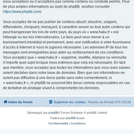
nous acceptons ou n’acceptons pas comme contenu ou conduite permis. Pour
de plus amples informations au sujet de phpBB, veuillez consulter :
https://www.phpbb.com/
.
Vous acceptez de ne pas publier de contenu abusif, obscène, vulgaire,
diffamatoire, choquant, menaçant, à caractère sexuel ou tout autre contenu qui
peut transgresser les lois de votre pays, du pays où « www.haku.fr » est
hébergé ou les lois internationales. Le faire peut vous mener à un
bannissement immédiat et permanent, avec une notification à votre fournisseur
d’accès à Internet si nous le jugeons nécessaire. Les adresses IP de tous les
messages sont enregistrées pour aider au renforcement de ces conditions.
Vous acceptez que « www.haku.fr » supprime, modifie, déplace ou verrouille
n’importe quel sujet lorsque nous estimons que cela est nécessaire. En tant
que membre, vous acceptez que toutes les informations que vous avez saisies
soient stockées dans notre base de données. Bien que ces informations ne
soient pas diffusées à une tierce partie sans votre consentement, ni
« www.haku.fr », ni phpBB ne pourront être tenus comme responsables en cas
de tentative de piratage visant à compromettre les données.
Index du forum
Supprimer les cookies
Heures au format
UTC+02:00
Développé par
phpBB
® Forum Software © phpBB Limited
Traduit par
phpBB-fr.com
Confidentialité
|
Conditions