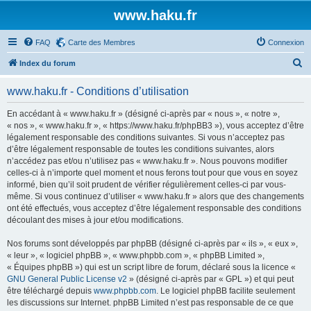
www.haku.fr
FAQ
Carte des Membres
Connexion
R
Index du forum
e
www.haku.fr - Conditions d’utilisation
c
h
En accédant à « www.haku.fr » (désigné ci-après par « nous », « notre »,
« nos », « www.haku.fr », « https://www.haku.fr/phpBB3 »), vous acceptez d’être
e
légalement responsable des conditions suivantes. Si vous n’acceptez pas
r
d’être légalement responsable de toutes les conditions suivantes, alors
n’accédez pas et/ou n’utilisez pas « www.haku.fr ». Nous pouvons modifier
c
celles-ci à n’importe quel moment et nous ferons tout pour que vous en soyez
h
informé, bien qu’il soit prudent de vérifier régulièrement celles-ci par vous-
même. Si vous continuez d’utiliser « www.haku.fr » alors que des changements
e
ont été effectués, vous acceptez d’être légalement responsable des conditions
r
découlant des mises à jour et/ou modifications.
Nos forums sont développés par phpBB (désigné ci-après par « ils », « eux »,
« leur », « logiciel phpBB », « www.phpbb.com », « phpBB Limited »,
« Équipes phpBB ») qui est un script libre de forum, déclaré sous la licence «
GNU General Public License v2
» (désigné ci-après par « GPL ») et qui peut
être téléchargé depuis
www.phpbb.com
. Le logiciel phpBB facilite seulement
les discussions sur Internet. phpBB Limited n’est pas responsable de ce que