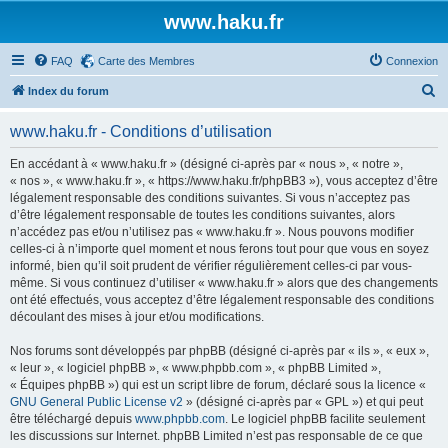
www.haku.fr
FAQ
Carte des Membres
Connexion
R
Index du forum
e
www.haku.fr - Conditions d’utilisation
c
h
En accédant à « www.haku.fr » (désigné ci-après par « nous », « notre »,
« nos », « www.haku.fr », « https://www.haku.fr/phpBB3 »), vous acceptez d’être
e
légalement responsable des conditions suivantes. Si vous n’acceptez pas
r
d’être légalement responsable de toutes les conditions suivantes, alors
n’accédez pas et/ou n’utilisez pas « www.haku.fr ». Nous pouvons modifier
c
celles-ci à n’importe quel moment et nous ferons tout pour que vous en soyez
h
informé, bien qu’il soit prudent de vérifier régulièrement celles-ci par vous-
même. Si vous continuez d’utiliser « www.haku.fr » alors que des changements
e
ont été effectués, vous acceptez d’être légalement responsable des conditions
r
découlant des mises à jour et/ou modifications.
Nos forums sont développés par phpBB (désigné ci-après par « ils », « eux »,
« leur », « logiciel phpBB », « www.phpbb.com », « phpBB Limited »,
« Équipes phpBB ») qui est un script libre de forum, déclaré sous la licence «
GNU General Public License v2
» (désigné ci-après par « GPL ») et qui peut
être téléchargé depuis
www.phpbb.com
. Le logiciel phpBB facilite seulement
les discussions sur Internet. phpBB Limited n’est pas responsable de ce que