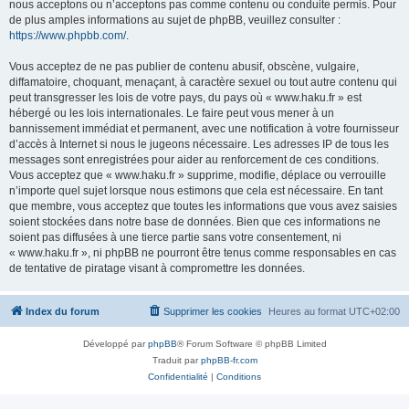
nous acceptons ou n’acceptons pas comme contenu ou conduite permis. Pour
de plus amples informations au sujet de phpBB, veuillez consulter :
https://www.phpbb.com/
.
Vous acceptez de ne pas publier de contenu abusif, obscène, vulgaire,
diffamatoire, choquant, menaçant, à caractère sexuel ou tout autre contenu qui
peut transgresser les lois de votre pays, du pays où « www.haku.fr » est
hébergé ou les lois internationales. Le faire peut vous mener à un
bannissement immédiat et permanent, avec une notification à votre fournisseur
d’accès à Internet si nous le jugeons nécessaire. Les adresses IP de tous les
messages sont enregistrées pour aider au renforcement de ces conditions.
Vous acceptez que « www.haku.fr » supprime, modifie, déplace ou verrouille
n’importe quel sujet lorsque nous estimons que cela est nécessaire. En tant
que membre, vous acceptez que toutes les informations que vous avez saisies
soient stockées dans notre base de données. Bien que ces informations ne
soient pas diffusées à une tierce partie sans votre consentement, ni
« www.haku.fr », ni phpBB ne pourront être tenus comme responsables en cas
de tentative de piratage visant à compromettre les données.
Index du forum
Supprimer les cookies
Heures au format
UTC+02:00
Développé par
phpBB
® Forum Software © phpBB Limited
Traduit par
phpBB-fr.com
Confidentialité
|
Conditions