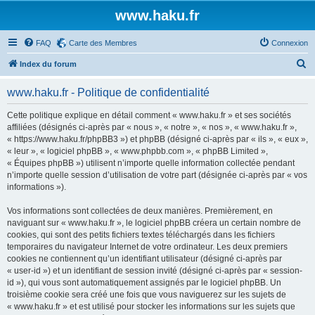
www.haku.fr
FAQ
Carte des Membres
Connexion
R
Index du forum
e
www.haku.fr - Politique de confidentialité
c
h
Cette politique explique en détail comment « www.haku.fr » et ses sociétés
affiliées (désignés ci-après par « nous », « notre », « nos », « www.haku.fr »,
e
« https://www.haku.fr/phpBB3 ») et phpBB (désigné ci-après par « ils », « eux »,
r
« leur », « logiciel phpBB », « www.phpbb.com », « phpBB Limited »,
« Équipes phpBB ») utilisent n’importe quelle information collectée pendant
c
n’importe quelle session d’utilisation de votre part (désignée ci-après par « vos
h
informations »).
e
Vos informations sont collectées de deux manières. Premièrement, en
r
naviguant sur « www.haku.fr », le logiciel phpBB créera un certain nombre de
cookies, qui sont des petits fichiers textes téléchargés dans les fichiers
temporaires du navigateur Internet de votre ordinateur. Les deux premiers
cookies ne contiennent qu’un identifiant utilisateur (désigné ci-après par
« user-id ») et un identifiant de session invité (désigné ci-après par « session-
id »), qui vous sont automatiquement assignés par le logiciel phpBB. Un
troisième cookie sera créé une fois que vous naviguerez sur les sujets de
« www.haku.fr » et est utilisé pour stocker les informations sur les sujets que