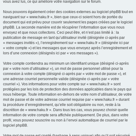
vous avez lus, ce qui améliore votre navigation sur le forum.
Nous pouvons également créer des cookies externes au logiciel phpBB tout en
naviguant sur « www.haku.fr », bien que ceux-ci soient hors de portée du
document qui est prévu pour couvrir seulement les pages créées par le logiciel
phpBB. La seconde manière est de récupérer l’information que vous nous
envoyez et que nous collectons. Ceci peut être, et n’est pas limité à : la
publication de message en tant qu’utilisateur invité (désignée ci-après par
« messages invités »), l’enregistrement sur « www.haku.fr » (désignée ici par
« votre compte ») et les messages que vous envoyez après l’enregistrement et
lors d’une connexion (désignés ici par « vos messages »).
Votre compte contiendra au minimum un identifiant unique (désigné ci-après
par « votre nom d’utilisateur »), un mot de passe personnel utilisé pour la
connexion à votre compte (désigné ci-après par « votre mot de passe »), et
une adresse courriel personnelle valide (désignée ci-après par « votre
courriel »). Vos informations pour votre compte sur « www.haku.fr » sont
protégées par les lois de protection des données applicables dans le pays qui
nous héberge. Toute information en-dehors de votre nom d’utilisateur, de votre
mot de passe et de votre adresse courriel requise par « www.haku.fr » durant
la procédure d’enregistrement, qu’elle soit obligatoire ou non, reste à la
discrétion de « www.haku.fr ». Dans tous les cas, vous pouvez choisir quelle
information de votre compte sera affichée publiquement. De plus, dans votre
profil, vous pouvez souscrire ou non à l’envoi automatique de courriel par le
logiciel phpBB.
Votre mot de passe est crypté (hashage à sens unique) afin qu’il soit sécurisé.