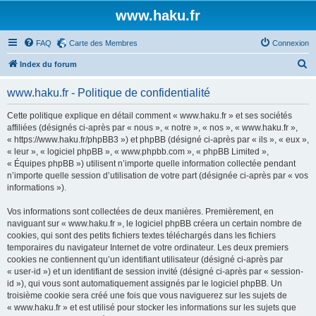
www.haku.fr
FAQ
Carte des Membres
Connexion
R
Index du forum
e
www.haku.fr - Politique de confidentialité
c
h
Cette politique explique en détail comment « www.haku.fr » et ses sociétés
affiliées (désignés ci-après par « nous », « notre », « nos », « www.haku.fr »,
e
« https://www.haku.fr/phpBB3 ») et phpBB (désigné ci-après par « ils », « eux »,
r
« leur », « logiciel phpBB », « www.phpbb.com », « phpBB Limited »,
« Équipes phpBB ») utilisent n’importe quelle information collectée pendant
c
n’importe quelle session d’utilisation de votre part (désignée ci-après par « vos
h
informations »).
e
Vos informations sont collectées de deux manières. Premièrement, en
r
naviguant sur « www.haku.fr », le logiciel phpBB créera un certain nombre de
cookies, qui sont des petits fichiers textes téléchargés dans les fichiers
temporaires du navigateur Internet de votre ordinateur. Les deux premiers
cookies ne contiennent qu’un identifiant utilisateur (désigné ci-après par
« user-id ») et un identifiant de session invité (désigné ci-après par « session-
id »), qui vous sont automatiquement assignés par le logiciel phpBB. Un
troisième cookie sera créé une fois que vous naviguerez sur les sujets de
« www.haku.fr » et est utilisé pour stocker les informations sur les sujets que