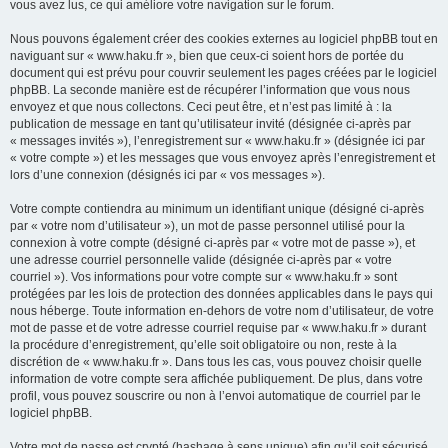
vous avez lus, ce qui améliore votre navigation sur le forum.
Nous pouvons également créer des cookies externes au logiciel phpBB tout en
naviguant sur « www.haku.fr », bien que ceux-ci soient hors de portée du
document qui est prévu pour couvrir seulement les pages créées par le logiciel
phpBB. La seconde manière est de récupérer l’information que vous nous
envoyez et que nous collectons. Ceci peut être, et n’est pas limité à : la
publication de message en tant qu’utilisateur invité (désignée ci-après par
« messages invités »), l’enregistrement sur « www.haku.fr » (désignée ici par
« votre compte ») et les messages que vous envoyez après l’enregistrement et
lors d’une connexion (désignés ici par « vos messages »).
Votre compte contiendra au minimum un identifiant unique (désigné ci-après
par « votre nom d’utilisateur »), un mot de passe personnel utilisé pour la
connexion à votre compte (désigné ci-après par « votre mot de passe »), et
une adresse courriel personnelle valide (désignée ci-après par « votre
courriel »). Vos informations pour votre compte sur « www.haku.fr » sont
protégées par les lois de protection des données applicables dans le pays qui
nous héberge. Toute information en-dehors de votre nom d’utilisateur, de votre
mot de passe et de votre adresse courriel requise par « www.haku.fr » durant
la procédure d’enregistrement, qu’elle soit obligatoire ou non, reste à la
discrétion de « www.haku.fr ». Dans tous les cas, vous pouvez choisir quelle
information de votre compte sera affichée publiquement. De plus, dans votre
profil, vous pouvez souscrire ou non à l’envoi automatique de courriel par le
logiciel phpBB.
Votre mot de passe est crypté (hashage à sens unique) afin qu’il soit sécurisé.