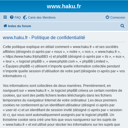
www.haku.fr
FAQ
Carte des Membres
Connexion
R
Index du forum
e
www.haku.fr - Politique de confidentialité
c
h
Cette politique explique en détail comment « www.haku.fr » et ses sociétés
affiliées (désignés ci-après par « nous », « notre », « nos », « www.haku.fr »,
e
« https://www.haku.fr/phpBB3 ») et phpBB (désigné ci-après par « ils », « eux »,
r
« leur », « logiciel phpBB », « www.phpbb.com », « phpBB Limited »,
« Équipes phpBB ») utilisent n’importe quelle information collectée pendant
c
n’importe quelle session d’utilisation de votre part (désignée ci-après par « vos
h
informations »).
e
Vos informations sont collectées de deux manières. Premièrement, en
r
naviguant sur « www.haku.fr », le logiciel phpBB créera un certain nombre de
cookies, qui sont des petits fichiers textes téléchargés dans les fichiers
temporaires du navigateur Internet de votre ordinateur. Les deux premiers
cookies ne contiennent qu’un identifiant utilisateur (désigné ci-après par
« user-id ») et un identifiant de session invité (désigné ci-après par « session-
id »), qui vous sont automatiquement assignés par le logiciel phpBB. Un
troisième cookie sera créé une fois que vous naviguerez sur les sujets de
« www.haku.fr » et est utilisé pour stocker les informations sur les sujets que