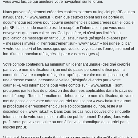
vous avez lus, ce qui améliore votre navigation sur le forum.
Nous pouvons également créer des cookies externes au logiciel phpBB tout en
naviguant sur « www.haku.fr », bien que ceux-ci soient hors de portée du
document qui est prévu pour couvrir seulement les pages créées par le logiciel
phpBB. La seconde manière est de récupérer l’information que vous nous
envoyez et que nous collectons. Ceci peut être, et n’est pas limité à : la
publication de message en tant qu’utilisateur invité (désignée ci-après par
« messages invités »), l’enregistrement sur « www.haku.fr » (désignée ici par
« votre compte ») et les messages que vous envoyez après l’enregistrement et
lors d’une connexion (désignés ici par « vos messages »).
Votre compte contiendra au minimum un identifiant unique (désigné ci-après
par « votre nom d’utilisateur »), un mot de passe personnel utilisé pour la
connexion à votre compte (désigné ci-après par « votre mot de passe »), et
une adresse courriel personnelle valide (désignée ci-après par « votre
courriel »). Vos informations pour votre compte sur « www.haku.fr » sont
protégées par les lois de protection des données applicables dans le pays qui
nous héberge. Toute information en-dehors de votre nom d’utilisateur, de votre
mot de passe et de votre adresse courriel requise par « www.haku.fr » durant
la procédure d’enregistrement, qu’elle soit obligatoire ou non, reste à la
discrétion de « www.haku.fr ». Dans tous les cas, vous pouvez choisir quelle
information de votre compte sera affichée publiquement. De plus, dans votre
profil, vous pouvez souscrire ou non à l’envoi automatique de courriel par le
logiciel phpBB.
Votre mot de passe est crypté (hashage à sens unique) afin qu’il soit sécurisé.