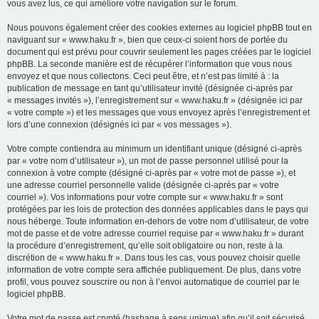
vous avez lus, ce qui améliore votre navigation sur le forum.
Nous pouvons également créer des cookies externes au logiciel phpBB tout en
naviguant sur « www.haku.fr », bien que ceux-ci soient hors de portée du
document qui est prévu pour couvrir seulement les pages créées par le logiciel
phpBB. La seconde manière est de récupérer l’information que vous nous
envoyez et que nous collectons. Ceci peut être, et n’est pas limité à : la
publication de message en tant qu’utilisateur invité (désignée ci-après par
« messages invités »), l’enregistrement sur « www.haku.fr » (désignée ici par
« votre compte ») et les messages que vous envoyez après l’enregistrement et
lors d’une connexion (désignés ici par « vos messages »).
Votre compte contiendra au minimum un identifiant unique (désigné ci-après
par « votre nom d’utilisateur »), un mot de passe personnel utilisé pour la
connexion à votre compte (désigné ci-après par « votre mot de passe »), et
une adresse courriel personnelle valide (désignée ci-après par « votre
courriel »). Vos informations pour votre compte sur « www.haku.fr » sont
protégées par les lois de protection des données applicables dans le pays qui
nous héberge. Toute information en-dehors de votre nom d’utilisateur, de votre
mot de passe et de votre adresse courriel requise par « www.haku.fr » durant
la procédure d’enregistrement, qu’elle soit obligatoire ou non, reste à la
discrétion de « www.haku.fr ». Dans tous les cas, vous pouvez choisir quelle
information de votre compte sera affichée publiquement. De plus, dans votre
profil, vous pouvez souscrire ou non à l’envoi automatique de courriel par le
logiciel phpBB.
Votre mot de passe est crypté (hashage à sens unique) afin qu’il soit sécurisé.