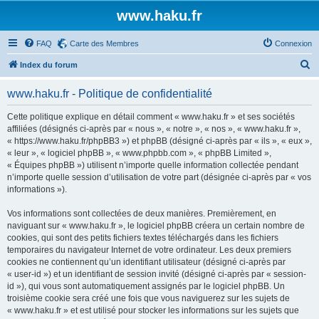
www.haku.fr
FAQ
Carte des Membres
Connexion
R
Index du forum
e
www.haku.fr - Politique de confidentialité
c
h
Cette politique explique en détail comment « www.haku.fr » et ses sociétés
affiliées (désignés ci-après par « nous », « notre », « nos », « www.haku.fr »,
e
« https://www.haku.fr/phpBB3 ») et phpBB (désigné ci-après par « ils », « eux »,
r
« leur », « logiciel phpBB », « www.phpbb.com », « phpBB Limited »,
« Équipes phpBB ») utilisent n’importe quelle information collectée pendant
c
n’importe quelle session d’utilisation de votre part (désignée ci-après par « vos
h
informations »).
e
Vos informations sont collectées de deux manières. Premièrement, en
r
naviguant sur « www.haku.fr », le logiciel phpBB créera un certain nombre de
cookies, qui sont des petits fichiers textes téléchargés dans les fichiers
temporaires du navigateur Internet de votre ordinateur. Les deux premiers
cookies ne contiennent qu’un identifiant utilisateur (désigné ci-après par
« user-id ») et un identifiant de session invité (désigné ci-après par « session-
id »), qui vous sont automatiquement assignés par le logiciel phpBB. Un
troisième cookie sera créé une fois que vous naviguerez sur les sujets de
« www.haku.fr » et est utilisé pour stocker les informations sur les sujets que