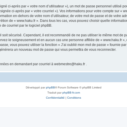
gné ci-après par « votre nom d’utilisateur »), un mot de passe personnel utilisé po
signée ci-après par « votre courriel »). Vos informations pour votre compte sur « ww
mation en-dehors de votre nom d’utilisateur, de votre mot de passe et de votre adr
iscrétion de « www.haku.fr ». Dans tous les cas, vous pouvez choisir quelle informat
 de courriel par le logiciel phpBB.
l soit sécurisé. Cependant, il est recommandé de ne pas utiliser le même mot de pas
servez-le soigneusement et en aucun cas une personne affiliée de « www.haku.fr »
passe, vous pouvez utiliser la fonction « J’ai oublié mon mot de passe » fournie p
pBB générera un nouveau mot de passe qui vous permettra de vous reconnecter.
onnées en demandant par courriel à webmestre@haku.fr .
Développé par
phpBB
® Forum Software © phpBB Limited
Traduit par
phpBB-fr.com
Confidentialité
|
Conditions