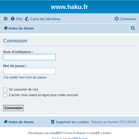
www.haku.fr
FAQ
Carte des Membres
Connexion
R
Index du forum
e
Connexion
c
h
Nom d’utilisateur :
e
r
Mot de passe :
c
J’ai oublié mon mot de passe
h
e
Se souvenir de moi
Cacher mon statut en ligne pour cette session
r
Index du forum
Supprimer les cookies
Heures au format
UTC+02:00
Développé par
phpBB
® Forum Software © phpBB Limited
Traduit par
phpBB-fr.com