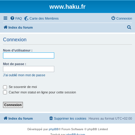
www.haku.fr
FAQ
Carte des Membres
Connexion
R
Index du forum
e
Connexion
c
h
Nom d’utilisateur :
e
r
Mot de passe :
c
J’ai oublié mon mot de passe
h
e
Se souvenir de moi
Cacher mon statut en ligne pour cette session
r
Index du forum
Supprimer les cookies
Heures au format
UTC+02:00
Développé par
phpBB
® Forum Software © phpBB Limited
Traduit par
phpBB-fr.com