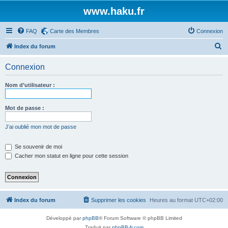
www.haku.fr
FAQ
Carte des Membres
Connexion
R
Index du forum
e
Connexion
c
h
Nom d’utilisateur :
e
r
Mot de passe :
c
J’ai oublié mon mot de passe
h
e
Se souvenir de moi
Cacher mon statut en ligne pour cette session
r
Index du forum
Supprimer les cookies
Heures au format
UTC+02:00
Développé par
phpBB
® Forum Software © phpBB Limited
Traduit par
phpBB-fr.com