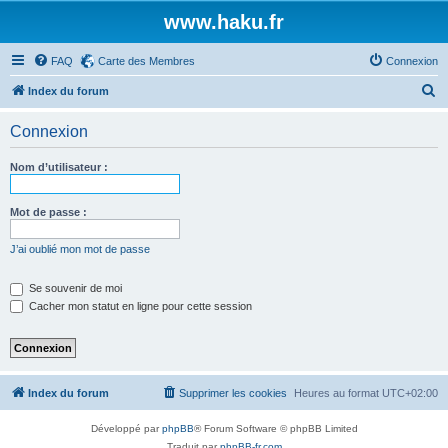
www.haku.fr
FAQ
Carte des Membres
Connexion
R
Index du forum
e
Connexion
c
h
Nom d’utilisateur :
e
r
Mot de passe :
c
J’ai oublié mon mot de passe
h
e
Se souvenir de moi
Cacher mon statut en ligne pour cette session
r
Index du forum
Supprimer les cookies
Heures au format
UTC+02:00
Développé par
phpBB
® Forum Software © phpBB Limited
Traduit par
phpBB-fr.com