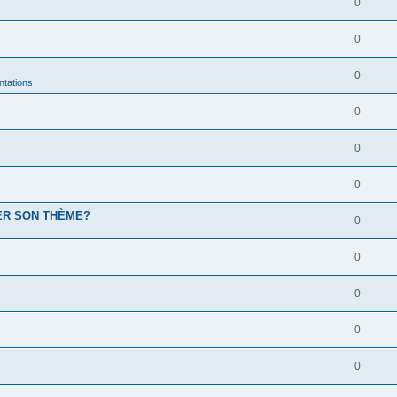
0
0
0
ntations
0
0
0
ER SON THÈME?
0
0
0
0
0