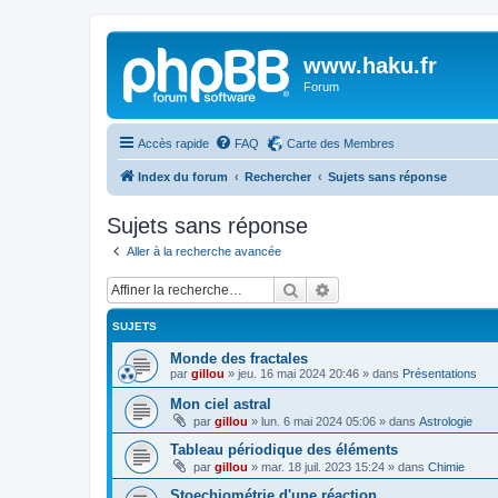
www.haku.fr
Forum
Accès rapide
FAQ
Carte des Membres
Index du forum
Rechercher
Sujets sans réponse
Sujets sans réponse
Aller à la recherche avancée
Rechercher
Recherche avancée
SUJETS
Monde des fractales
par
gillou
»
jeu. 16 mai 2024 20:46
» dans
Présentations
Mon ciel astral
par
gillou
»
lun. 6 mai 2024 05:06
» dans
Astrologie
Tableau périodique des éléments
par
gillou
»
mar. 18 juil. 2023 15:24
» dans
Chimie
Stoechiométrie d'une réaction