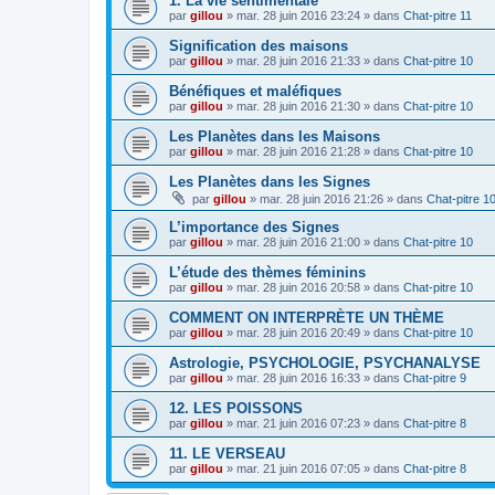
1. La vie sentimentale
par
gillou
»
mar. 28 juin 2016 23:24
» dans
Chat-pitre 11
Signification des maisons
par
gillou
»
mar. 28 juin 2016 21:33
» dans
Chat-pitre 10
Bénéfiques et maléfiques
par
gillou
»
mar. 28 juin 2016 21:30
» dans
Chat-pitre 10
Les Planètes dans les Maisons
par
gillou
»
mar. 28 juin 2016 21:28
» dans
Chat-pitre 10
Les Planètes dans les Signes
par
gillou
»
mar. 28 juin 2016 21:26
» dans
Chat-pitre 1
L’importance des Signes
par
gillou
»
mar. 28 juin 2016 21:00
» dans
Chat-pitre 10
L’étude des thèmes féminins
par
gillou
»
mar. 28 juin 2016 20:58
» dans
Chat-pitre 10
COMMENT ON INTERPRÈTE UN THÈME
par
gillou
»
mar. 28 juin 2016 20:49
» dans
Chat-pitre 10
Astrologie, PSYCHOLOGIE, PSYCHANALYSE
par
gillou
»
mar. 28 juin 2016 16:33
» dans
Chat-pitre 9
12. LES POISSONS
par
gillou
»
mar. 21 juin 2016 07:23
» dans
Chat-pitre 8
11. LE VERSEAU
par
gillou
»
mar. 21 juin 2016 07:05
» dans
Chat-pitre 8