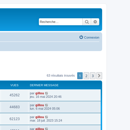
Rechercher
Recherche avancé
Connexion
1
2
3
Suivante
63 résultats trouvés
VUES
DERNIER MESSAGE
par
gillou
45262
jeu. 16 mai 2024 20:46
par
gillou
44683
lun. 6 mai 2024 05:06
par
gillou
62123
mar. 18 juil. 2023 15:24
par
gillou