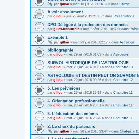
par
gillou
»
mar. 18 juil. 2023 14:07
» dans
Chimie
A voir absolument
par
gillou
»
jeu. 29 août 2019 21:16
» dans
Présentations
DPO Délégué à la protection des données
par
gilles.lecourtois
»
mer. 6 févr. 2019 18:39
» dans
Prése
Exemple 1
par
gillou
»
mer. 29 juin 2016 02:17
» dans
Astrologie
bibliographie
par
gillou
»
mer. 29 juin 2016 01:03
» dans
Astrologie
SURVOL HISTORIQUE DE L’ASTROLOGIE
par
gillou
»
mer. 29 juin 2016 01:01
» dans
Chat-pitre 13
ASTROLOGIE ET DESTIN PEUT-ON SURMONT
par
gillou
»
mer. 29 juin 2016 00:26
» dans
Chat-pitre 12
5. Les prévisions
par
gillou
»
mar. 28 juin 2016 23:59
» dans
Chat-pitre 11
4. Orientation professionnelle
par
gillou
»
mar. 28 juin 2016 23:51
» dans
Chat-pitre 11
3. L’éducation des enfants
par
gillou
»
mar. 28 juin 2016 23:46
» dans
Chat-pitre 11
2. Le choix du partenaire
par
gillou
»
mar. 28 juin 2016 23:44
» dans
Chat-pitre 11