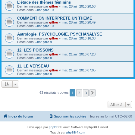
L’étude des thèmes féminins
Dernier message par
gillou
«
mar. 28 juin 2016 20:58
Posté dans
Chat-pitre 10
COMMENT ON INTERPRÈTE UN THÈME
Dernier message par
gillou
«
mar. 28 juin 2016 20:49
Posté dans
Chat-pitre 10
Astrologie, PSYCHOLOGIE, PSYCHANALYSE
Dernier message par
gillou
«
mar. 28 juin 2016 16:33
Posté dans
Chat-pitre 9
12. LES POISSONS
Dernier message par
gillou
«
mar. 21 juin 2016 07:23
Posté dans
Chat-pitre 8
11. LE VERSEAU
Dernier message par
gillou
«
mar. 21 juin 2016 07:05
Posté dans
Chat-pitre 8
1
2
3
Suivante
63 résultats trouvés
Aller à
Index du forum
Supprimer les cookies
Heures au format
UTC+02:00
Développé par
phpBB
® Forum Software © phpBB Limited
Traduit par
phpBB-fr.com