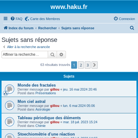
www.haku.fr
FAQ
Carte des Membres
Connexion
R
Index du forum
Rechercher
Sujets sans réponse
e
Sujets sans réponse
c
Aller à la recherche avancée
h
Rechercher
Recherche avancée
e
1
2
3
Suivante
63 résultats trouvés
r
c
Sujets
h
Monde des fractales
e
Dernier message par
gillou
«
jeu. 16 mai 2024 20:46
Posté dans
Présentations
r
Mon ciel astral
Dernier message par
gillou
«
lun. 6 mai 2024 05:06
Posté dans
Astrologie
Tableau périodique des éléments
Dernier message par
gillou
«
mar. 18 juil. 2023 15:24
Posté dans
Chimie
Stoechiométrie d'une réaction