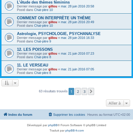
L’étude des thèmes féminins
Dernier message par
gillou
«
mar. 28 juin 2016 20:58
Posté dans
Chat-pitre 10
COMMENT ON INTERPRÈTE UN THÈME
Dernier message par
gillou
«
mar. 28 juin 2016 20:49
Posté dans
Chat-pitre 10
Astrologie, PSYCHOLOGIE, PSYCHANALYSE
Dernier message par
gillou
«
mar. 28 juin 2016 16:33
Posté dans
Chat-pitre 9
12. LES POISSONS
Dernier message par
gillou
«
mar. 21 juin 2016 07:23
Posté dans
Chat-pitre 8
11. LE VERSEAU
Dernier message par
gillou
«
mar. 21 juin 2016 07:05
Posté dans
Chat-pitre 8
1
2
3
Suivante
63 résultats trouvés
Aller à
Index du forum
Supprimer les cookies
Heures au format
UTC+02:00
Développé par
phpBB
® Forum Software © phpBB Limited
Traduit par
phpBB-fr.com