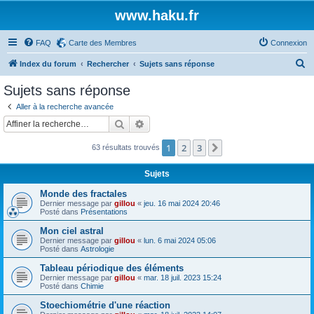
www.haku.fr
FAQ
Carte des Membres
Connexion
R
Index du forum
Rechercher
Sujets sans réponse
e
Sujets sans réponse
c
Aller à la recherche avancée
h
Rechercher
Recherche avancée
e
1
2
3
Suivante
63 résultats trouvés
r
c
Sujets
h
Monde des fractales
e
Dernier message par
gillou
«
jeu. 16 mai 2024 20:46
Posté dans
Présentations
r
Mon ciel astral
Dernier message par
gillou
«
lun. 6 mai 2024 05:06
Posté dans
Astrologie
Tableau périodique des éléments
Dernier message par
gillou
«
mar. 18 juil. 2023 15:24
Posté dans
Chimie
Stoechiométrie d'une réaction