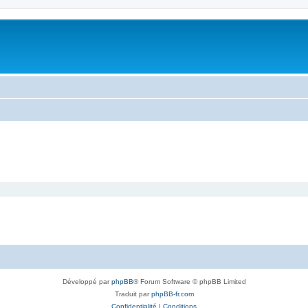
Développé par
phpBB
® Forum Software © phpBB Limited
Traduit par
phpBB-fr.com
Confidentialité
|
Conditions