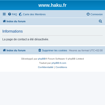
www.haku.fr
FAQ
Carte des Membres
Connexion
R
Index du forum
e
Informations
c
h
La page de contact a été désactivée.
e
r
Index du forum
Supprimer les cookies
Heures au format
UTC+02:00
c
Développé par
phpBB
® Forum Software © phpBB Limited
h
Traduit par
phpBB-fr.com
e
Confidentialité
|
Conditions
r