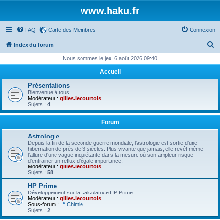
www.haku.fr
FAQ
Carte des Membres
Connexion
R
Index du forum
e
Nous sommes le jeu. 6 août 2026 09:40
c
Accueil
h
Présentations
e
Bienvenue à tous
Modérateur :
gilles.lecourtois
r
Sujets :
4
c
Forum
h
Astrologie
e
Depuis la fin de la seconde guerre mondiale, l'astrologie est sortie d'une
hibernation de près de 3 siècles. Plus vivante que jamais, elle revêt même
r
l'allure d'une vague inquiétante dans la mesure où son ampleur risque
d'entrainer un reflux d'égale importance.
Modérateur :
gilles.lecourtois
Sujets :
58
HP Prime
Développement sur la calculatrice HP Prime
Modérateur :
gilles.lecourtois
Sous-forum :
Chimie
Sujets :
2