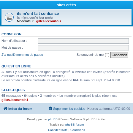
sites créés
ils m'ont fait confiance
ils m'ont confié leur projet
Modérateur :
gilles.lecourtois
CONNEXION
Nom d’utilisateur :
Mot de passe :
J’ai oublié mon mot de passe
Se souvenir de moi
QUI EST EN LIGNE
Au total il y a
6
utilisateurs en ligne : 0 enregistré, 0 invisible et 6 invités (d’après le nombre
d’utilisateurs actifs ces 5 dernières minutes)
Le record du nombre d’utilisateurs en ligne est de
644
, le sam. 21 sept. 2024 03:28
STATISTIQUES
65
messages •
64
sujets •
3
membres • Le membre enregistré le plus récent est
gilles.lecourtois1
.
Index du forum
Supprimer les cookies
Heures au format
UTC+02:00
Développé par
phpBB
® Forum Software © phpBB Limited
Traduit par
phpBB-fr.com
Confidentialité
|
Conditions